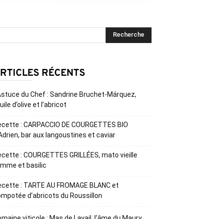
RTICLES RÉCENTS
Astuce du Chef : Sandrine Bruchet-Márquez,
huile d’olive et l’abricot
ecette : CARPACCIO DE COURGETTES BIO
Adrien, bar aux langoustines et caviar
cette : COURGETTES GRILLÉES, mato vieille
mme et basilic
ecette : TARTE AU FROMAGE BLANC et
mpotée d’abricots du Roussillon
maine viticole : Mas de Lavail, l’âme du Maury