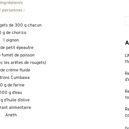
Ingrédients
 personnes :
ougets de 300 g chacun
 g de chorizo
1 oignon
A
 de petit épeautre
e fumet de poisson
L’
l’
c les arêtes de rougets)
 de crème fluide
R
itrons Cumbawa
d’
0 g de farine
Re
100 g d’eau
to
g d’huile d’olive
rant alimentaire
R
Aneth
co
Do