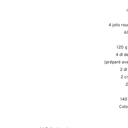
4
4 jolis r
60
120 g
4 dl d
(préparé ave
2 dl
2 c
2
140 
Colo