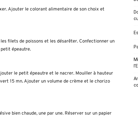
xer. Ajouter le colorant alimentaire de son choix et
Do
cu
Es
 les filets de poissons et les désarêter. Confectionner un
Pa
 petit épeautre.
Mi
l’
jouter le petit épeautre et le nacrer. Mouiller à hauteur
Ar
uvert 15 mn. Ajouter un volume de crème et le chorizo
c
hésive bien chaude, une par une. Réserver sur un papier