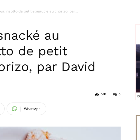
 risotto de petit épeautre au chorizo, par...
magazine
snacké au
to de petit
rizo, par David
601
0
WhatsApp