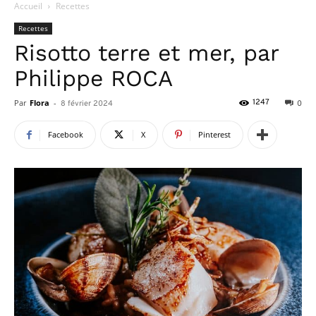
Accueil
Recettes
Recettes
Risotto terre et mer, par
Philippe ROCA
Par
Flora
-
1247
8 février 2024
0
Facebook
X
Pinterest