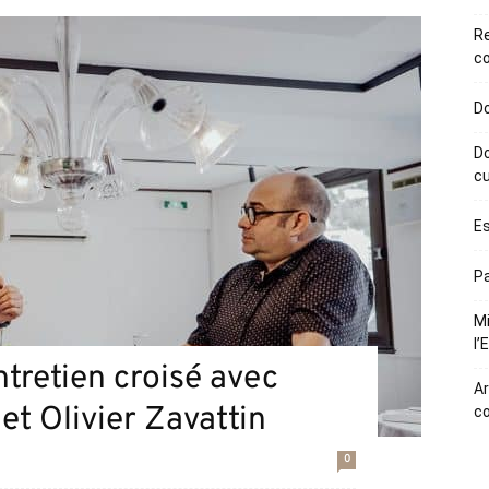
R
co
Do
Do
cu
Es
Pa
Mi
l’
Entretien croisé avec
Ar
t Olivier Zavattin
c
0