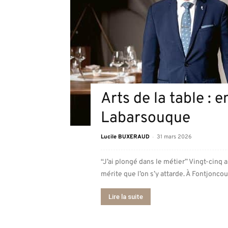
Arts de la table : 
Labarsouque
-
Lucile BUXERAUD
31 mars 2026
“J’ai plongé dans le métier” Vingt-cinq 
mérite que l’on s’y attarde. À Fontjoncou
Lire la suite