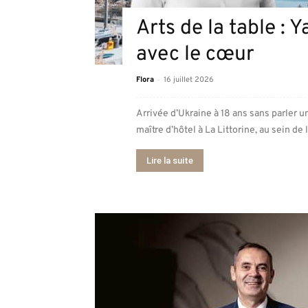
Arts de la table : 
avec le cœur
-
Flora
16 juillet 2026
Arrivée d’Ukraine à 18 ans sans parler u
maître d’hôtel à La Littorine, au sein de l’
Lire la suite