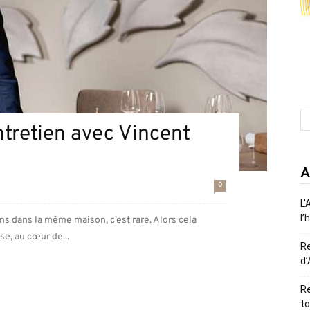
entretien avec Vincent
A
0
L’
l’
ans dans la même maison, c’est rare. Alors cela
se, au cœur de...
R
d’
Re
to