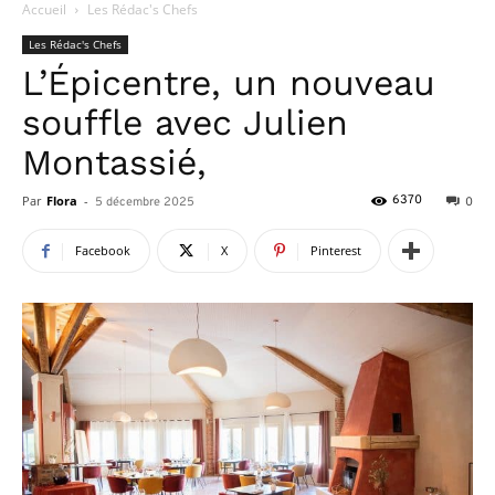
Accueil
Les Rédac's Chefs
Les Rédac's Chefs
L’Épicentre, un nouveau
souffle avec Julien
Montassié,
Par
Flora
-
6370
5 décembre 2025
0
Facebook
X
Pinterest