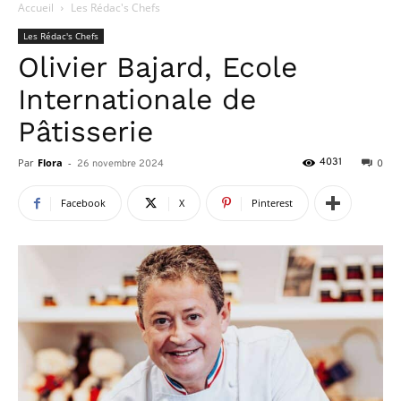
Accueil
Les Rédac's Chefs
Les Rédac's Chefs
Olivier Bajard, Ecole
Internationale de
Pâtisserie
Par
Flora
-
4031
26 novembre 2024
0
Facebook
X
Pinterest