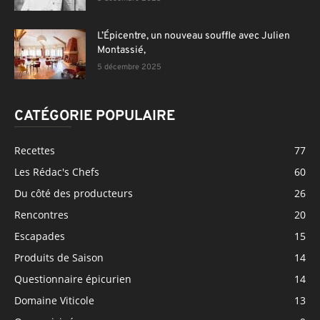
L’Épicentre, un nouveau souffle avec Julien
Montassié,
5 décembre 2025
CATÉGORIE POPULAIRE
Recettes
77
Les Rédac's Chefs
60
Du côté des producteurs
26
Rencontres
20
Escapades
15
Produits de Saison
14
Questionnaire épicurien
14
Domaine Viticole
13