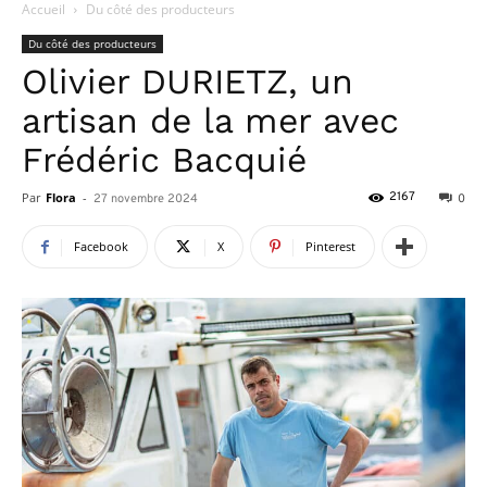
Accueil
Du côté des producteurs
Du côté des producteurs
Olivier DURIETZ, un
artisan de la mer avec
Frédéric Bacquié
Par
Flora
-
2167
27 novembre 2024
0
Facebook
X
Pinterest