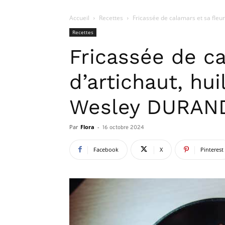
Accueil
Recettes
Fricassée de calamars et sa fleur 
Recettes
Fricassée de ca
d’artichaut, hu
Wesley DURAN
Par
Flora
-
16 octobre 2024
Facebook
X
Pinterest