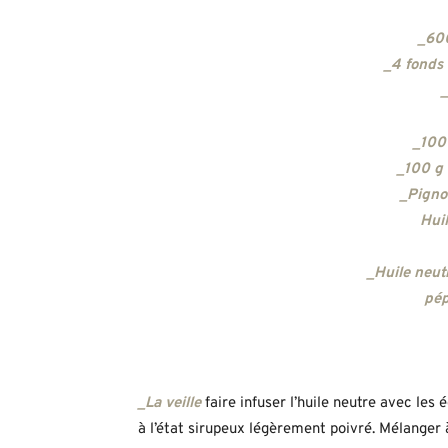
_60
_4 fonds 
_
_100 
_100 g 
_Pignon
Huil
_Huile neut
pép
_La veille
faire infuser l’huile neutre avec le
à l’état sirupeux légèrement poivré. Mélanger 