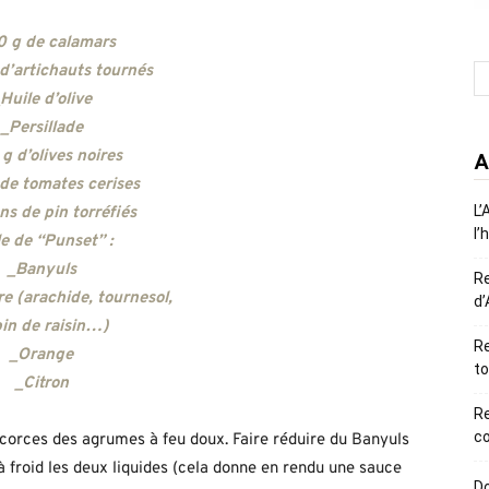
0 g de calamars
d’artichauts tournés
Huile d’olive
_Persillade
g d’olives noires
A
de tomates cerises
L’
s de pin torréfiés
l’
e de “Punset” :
_Banyuls
R
re (arachide, tournesol,
d’
in de raisin…)
Re
_Orange
to
_Citron
R
co
s écorces des agrumes à feu doux. Faire réduire du Banyuls
à froid les deux liquides (cela donne en rendu une sauce
Do