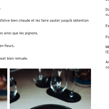
.
Do
cu
’olive bien chaude et les faire sauter jusqu’à obtention
Es
es ainsi que les pignons.
Pa
en fleurs.
Mi
l’
nset bien remuée.
Ar
c