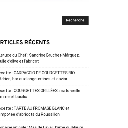
RTICLES RÉCENTS
Astuce du Chef : Sandrine Bruchet-Márquez,
huile d’olive et l’abricot
ecette : CARPACCIO DE COURGETTES BIO
Adrien, bar aux langoustines et caviar
cette : COURGETTES GRILLÉES, mato vieille
mme et basilic
ecette : TARTE AU FROMAGE BLANC et
mpotée d’abricots du Roussillon
maine viticole : Mas de Lavail, l’âme du Maury