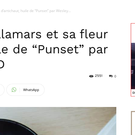
d’artichaut, huile de “Punset” par Wesley...
magazine
lamars et sa fleur
ile de “Punset” par
D
2551
0
WhatsApp