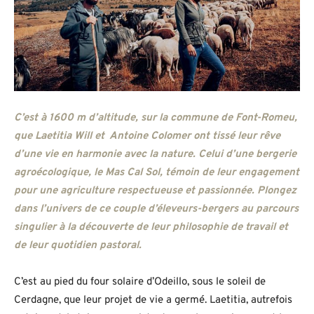
C’est à 1600 m d’altitude, sur la commune de Font-Romeu,
que Laetitia Will et Antoine Colomer ont tissé leur rêve
d’une vie en harmonie avec la nature. Celui d’une bergerie
agroécologique, le Mas Cal Sol, témoin de leur engagement
pour une agriculture respectueuse et passionnée. Plongez
dans l’univers de ce couple d’éleveurs-bergers au parcours
singulier à la découverte de leur philosophie de travail et
de leur quotidien pastoral.
C’est au pied du four solaire d’Odeillo, sous le soleil de
Cerdagne, que leur projet de vie a germé. Laetitia, autrefois