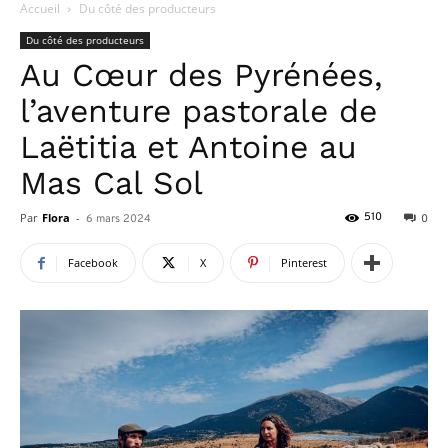
Accueil
Du côté des producteurs
Du côté des producteurs
Au Cœur des Pyrénées,
l’aventure pastorale de
Laëtitia et Antoine au
Mas Cal Sol
Par
Flora
-
510
6 mars 2024
0
Facebook
X
Pinterest