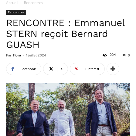
Accueil
Rencontres
Rencontres
RENCONTRE : Emmanuel
STERN reçoit Bernard
GUASH
Par
Flora
-
1024
1 juillet 2024
0
Facebook
X
Pinterest