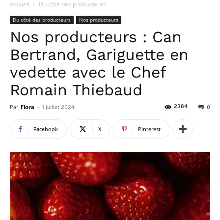
Accueil
Du côté des producteurs
Du côté des producteurs
Nos producteurs
Nos producteurs : Can
Bertrand, Gariguette en
vedette avec le Chef
Romain Thiebaud
Par
Flora
-
2384
1 juillet 2024
0
Facebook
X
Pinterest