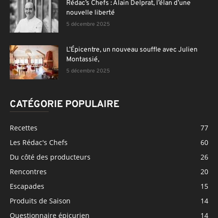
Rédac’s Chefs : Alain Delprat, l’élan d’une
nouvelle liberté
5 décembre 2025
L’Épicentre, un nouveau souffle avec Julien
Montassié,
5 décembre 2025
CATÉGORIE POPULAIRE
Recettes
77
Les Rédac's Chefs
60
Du côté des producteurs
26
Rencontres
20
Escapades
15
Produits de Saison
14
Questionnaire épicurien
14