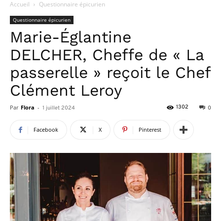
Accueil
Questionnaire épicurien
Questionnaire épicurien
Marie-Églantine
DELCHER, Cheffe de « La
passerelle » reçoit le Chef
Clément Leroy
Par
Flora
-
1302
1 juillet 2024
0
Facebook
X
Pinterest