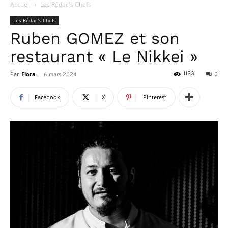
Accueil
Les Rédac's Chefs
Les Rédac's Chefs
Ruben GOMEZ et son
restaurant « Le Nikkei »
Par
Flora
-
1123
6 mars 2024
0
Facebook
X
Pinterest