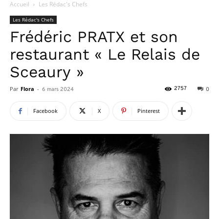
Accueil
Les Rédac's Chefs
Les Rédac's Chefs
Frédéric PRATX et son
restaurant « Le Relais de
Sceaury »
Par
Flora
-
2757
6 mars 2024
0
Facebook
X
Pinterest