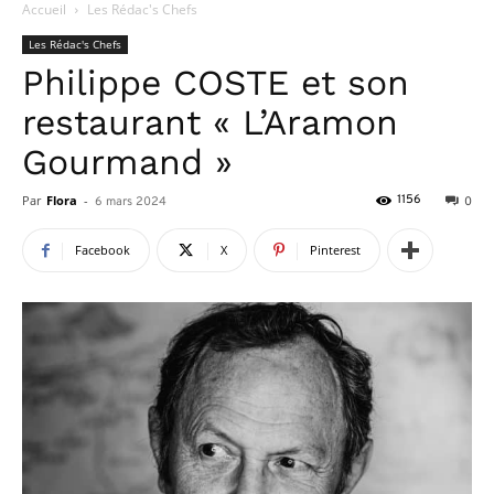
Accueil
Les Rédac's Chefs
Les Rédac's Chefs
Philippe COSTE et son
restaurant « L’Aramon
Gourmand »
Par
Flora
-
1156
6 mars 2024
0
Facebook
X
Pinterest