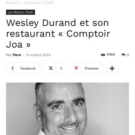
Accueil
Les Rédac's Chefs
Les Rédac's Chefs
Wesley Durand et son
restaurant « Comptoir
Joa »
Par
Flora
-
3066
15 octobre 2024
0
Facebook
X
Pinterest