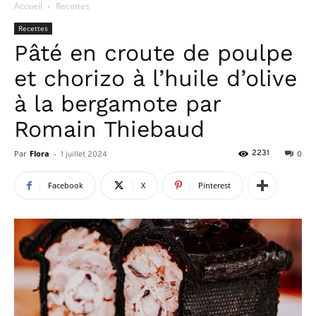
Accueil
Recettes
Recettes
Pâté en croute de poulpe
et chorizo à l’huile d’olive
à la bergamote par
Romain Thiebaud
Par
Flora
-
2231
1 juillet 2024
0
Facebook
X
Pinterest