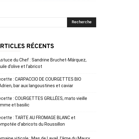
RTICLES RÉCENTS
Astuce du Chef : Sandrine Bruchet-Márquez,
huile d’olive et l’abricot
ecette : CARPACCIO DE COURGETTES BIO
Adrien, bar aux langoustines et caviar
cette : COURGETTES GRILLÉES, mato vieille
mme et basilic
ecette : TARTE AU FROMAGE BLANC et
mpotée d’abricots du Roussillon
maine viticole : Mas de Lavail, l’âme du Maury