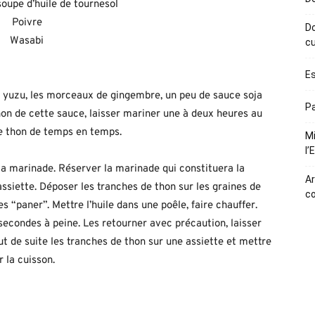
soupe d’huile de tournesol
Poivre
Do
Wasabi
cu
Es
ron yuzu, les morceaux de gingembre, un peu de sauce soja
Pa
hon de cette sauce, laisser mariner une à deux heures au
de thon de temps en temps.
Mi
l’
 la marinade. Réserver la marinade qui constituera la
Ar
ssiette. Déposer les tranches de thon sur les graines de
c
s “paner”. Mettre l’huile dans une poêle, faire chauffer.
 secondes à peine. Les retourner avec précaution, laisser
t de suite les tranches de thon sur une assiette et mettre
 la cuisson.