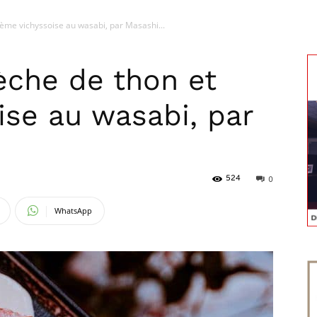
rème vichyssoise au wasabi, par Masashi...
magazine
èche de thon et
ise au wasabi, par
524
0
WhatsApp