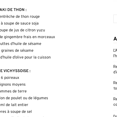
AKI DE THON :
entrèche de thon rouge
s à soupe de sauce soja
soupe de jus de citron yuzu
 de gingembre frais en morceaux
A
uttes d’huile de sésame
 graines de sésame
L’
l’
 d’huile d’olive pour la cuisson
R
E VICHYSSOISE :
d’
6 poireaux
Re
oignons moyens
to
ommes de terre
lon de poulet ou de légumes
R
co
ml de lait entier
ères à soupe de sel
Do