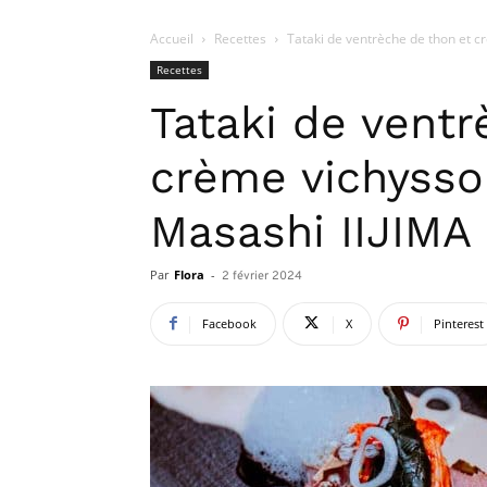
Accueil
Recettes
Tataki de ventrèche de thon et c
Recettes
Tataki de ventr
crème vichysso
Masashi IIJIMA
Par
Flora
-
2 février 2024
Facebook
X
Pinterest