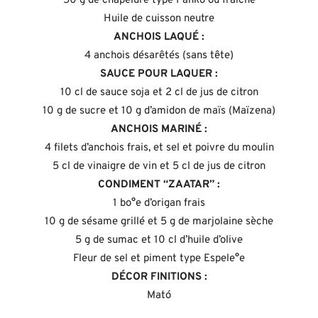
50 g de chapelure type Panko ou fraîche
Huile de cuisson neutre
ANCHOIS LAQUÉ :
4 anchois désarêtés (sans tête)
SAUCE POUR LAQUER :
10 cl de sauce soja et 2 cl de jus de citron
10 g de sucre et 10 g d’amidon de maïs (Maïzena)
ANCHOIS MARINÉ :
4 filets d’anchois frais, et sel et poivre du moulin
5 cl de vinaigre de vin et 5 cl de jus de citron
CONDIMENT “ZAATAR” :
1 bo°e d’origan frais
10 g de sésame grillé et 5 g de marjolaine sèche
5 g de sumac et 10 cl d’huile d’olive
Fleur de sel et piment type Espele°e
DÉCOR FINITIONS :
Mató