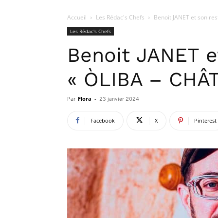
Accueil
Les Rédac's Chefs
Benoit JANET et son re
Les Rédac's Chefs
Benoit JANET e
« ÒLIBA – CHÂ
Par
Flora
-
23 janvier 2024
Facebook
X
Pinterest