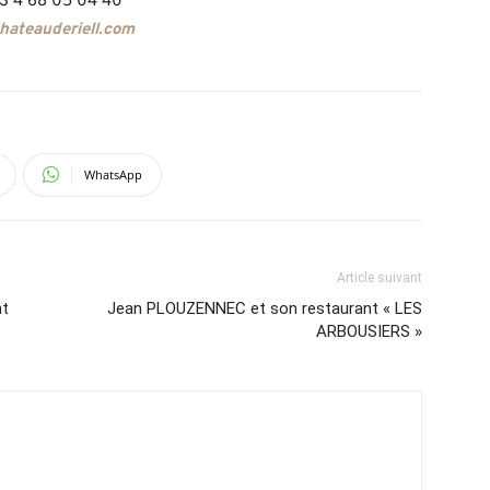
33 4 68 05 04 40
ateauderiell.com
WhatsApp
Article suivant
nt
Jean PLOUZENNEC et son restaurant « LES
ARBOUSIERS »