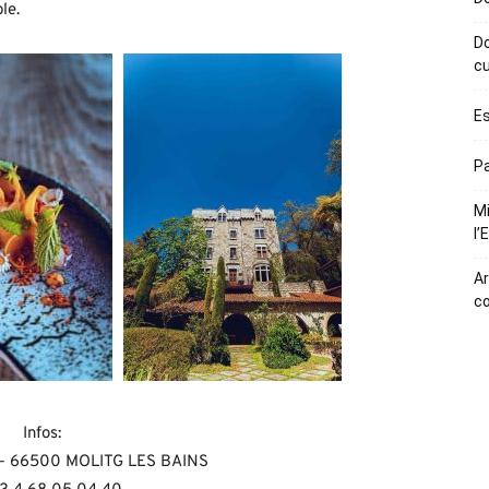
le.
Do
cu
Es
Pa
Mi
l’
Ar
c
Infos:
 – 66500 MOLITG LES BAINS