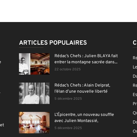
ARTICLES POPULAIRES
C
Rédac’s Chefs : Julien BLAYA fait
R
e
entrer la montagne sacrée dans...
Le
22 octobre 2025
D
R
Rédac’s Chefs : Alain Delprat,
l’élan d’une nouvelle liberté
r
E
5 décembre 2025
Pr
Q
L’Épicentre, un nouveau souffle
avec Julien Montassié,
Do
et
5 décembre 2025
On