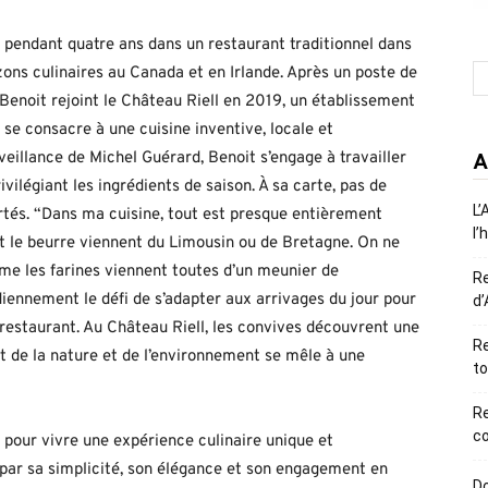
nt pendant quatre ans dans un restaurant traditionnel dans
izons culinaires au Canada et en Irlande. Après un poste de
, Benoit rejoint le Château Riell en 2019, un établissement
l se consacre à une cuisine inventive, locale et
eillance de Michel Guérard, Benoit s’engage à travailler
A
ilégiant les ingrédients de saison. À sa carte, pas de
L’
ortés. “Dans ma cuisine, tout est presque entièrement
l’
 et le beurre viennent du Limousin ou de Bretagne. On ne
ême les farines viennent toutes d’un meunier de
R
iennement le défi de s’adapter aux arrivages du jour pour
d’
 restaurant. Au Château Riell, les convives découvrent une
Re
t de la nature et de l’environnement se mêle à une
to
R
co
l pour vivre une expérience culinaire unique et
par sa simplicité, son élégance et son engagement en
Do