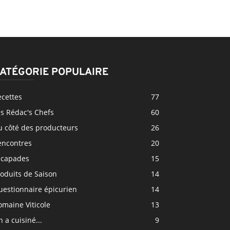
ATÉGORIE POPULAIRE
ecettes
77
s Rédac's Chefs
60
u côté des producteurs
26
encontres
20
scapades
15
oduits de Saison
14
uestionnaire épicurien
14
maine Viticole
13
 a cuisiné...
9