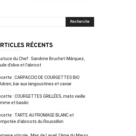
RTICLES RÉCENTS
Astuce du Chef : Sandrine Bruchet-Márquez,
huile d’olive et l’abricot
ecette : CARPACCIO DE COURGETTES BIO
Adrien, bar aux langoustines et caviar
cette : COURGETTES GRILLÉES, mato vieille
mme et basilic
ecette : TARTE AU FROMAGE BLANC et
mpotée d’abricots du Roussillon
maine viticole : Mas de Lavail, l’âme du Maury