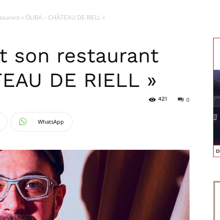
staurant « ÒLIBA – CHÂTEAU DE RIELL »
magazine
t son restaurant
TEAU DE RIELL »
421
0
WhatsApp