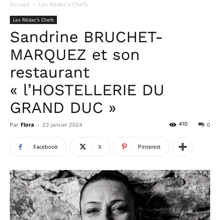
Accueil
Les Rédac's Chefs
Les Rédac's Chefs
Sandrine BRUCHET-
MARQUEZ et son
restaurant
« l’HOSTELLERIE DU
GRAND DUC »
Par
Flora
-
410
23 janvier 2024
0
Facebook
X
Pinterest