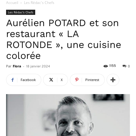
Accueil
Les Rédac's Chefs
Les Rédac's Chefs
Aurélien POTARD et son
restaurant « LA
ROTONDE », une cuisine
colorée
Par
Flora
-
1155
18 janvier 2024
0
Facebook
X
Pinterest