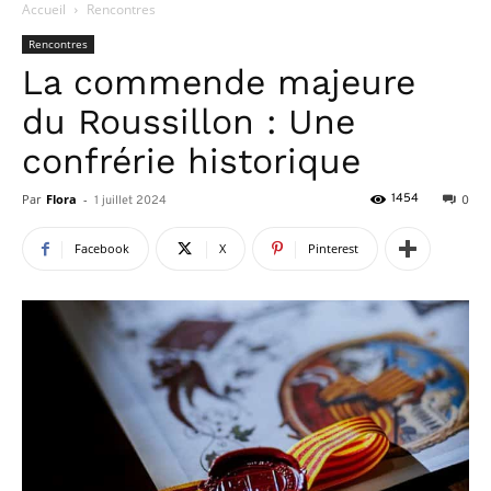
Accueil
Rencontres
Rencontres
La commende majeure
du Roussillon : Une
confrérie historique
Par
Flora
-
1454
1 juillet 2024
0
Facebook
X
Pinterest