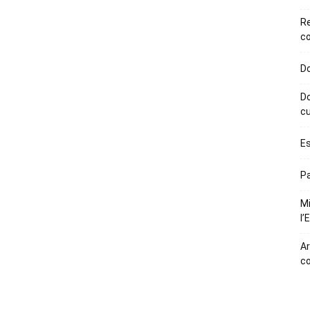
R
co
Do
Do
cu
Es
Pa
Mi
l’
Ar
c