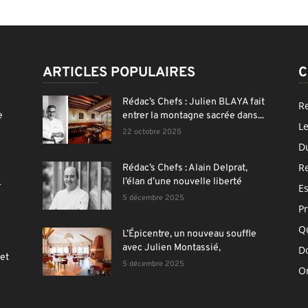
ARTICLES POPULAIRES
C
Rédac’s Chefs : Julien BLAYA fait
R
e
entrer la montagne sacrée dans...
Le
22 octobre 2025
D
R
Rédac’s Chefs : Alain Delprat,
l’élan d’une nouvelle liberté
r
E
5 décembre 2025
Pr
Q
L’Épicentre, un nouveau souffle
avec Julien Montassié,
Do
et
5 décembre 2025
On