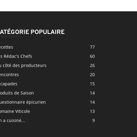
ATÉGORIE POPULAIRE
ecettes
77
s Rédac's Chefs
60
u côté des producteurs
26
encontres
20
scapades
15
oduits de Saison
14
uestionnaire épicurien
14
maine Viticole
13
 a cuisiné...
9