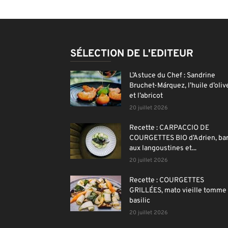
SÉLECTION DE L'EDITEUR
L’Astuce du Chef : Sandrine
Bruchet-Márquez, l’huile d’oliv
et l’abricot
20 juillet 2026
Recette : CARPACCIO DE
COURGETTES BIO d’Adrien, ba
aux langoustines et...
20 juillet 2026
Recette : COURGETTES
GRILLÉES, mato vieille tomme 
basilic
20 juillet 2026