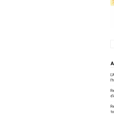
A
L’
l’
R
d’
Re
to