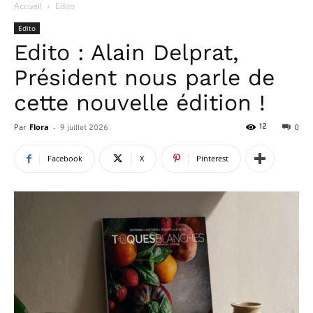
Accueil
Edito
Edito
Edito : Alain Delprat,
Président nous parle de
cette nouvelle édition !
Par
Flora
-
12
9 juillet 2026
0
Facebook
X
Pinterest