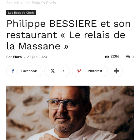
Accueil
Les Rédac's Chefs
Les Rédac's Chefs
Philippe BESSIERE et son
restaurant « Le relais de
la Massane »
Par
Flora
-
2286
27 juin 2024
0
Facebook
X
Pinterest