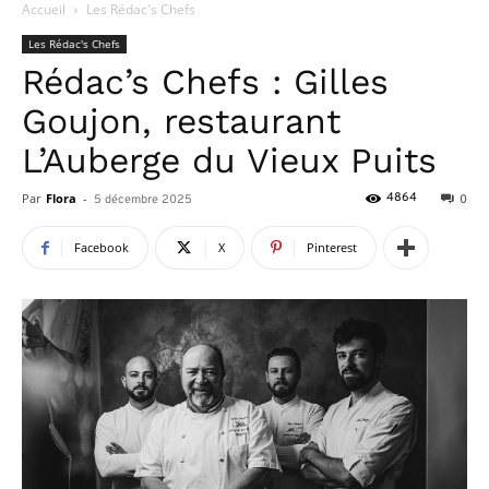
Accueil
Les Rédac's Chefs
Les Rédac's Chefs
Rédac’s Chefs : Gilles
Goujon, restaurant
L’Auberge du Vieux Puits
Par
Flora
-
4864
5 décembre 2025
0
Facebook
X
Pinterest