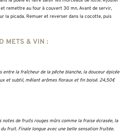
ans la poêle et faire saisir les morceaux de lotte. Ajouter
 et remettre au four à couvert 30 mn. Avant de servir,
sur la picada. Remuer et reverser dans la cocotte, puis
 METS & VIN :
 entre la fraîcheur de la pêche blanche, la douceur épicée
eux et subtil, mêlant arômes floraux et fin boisé. 24,50€
es notes de fruits rouges mûrs comme la fraise écrasée, la
du fruit. Finale longue avec une belle sensation fruitée.