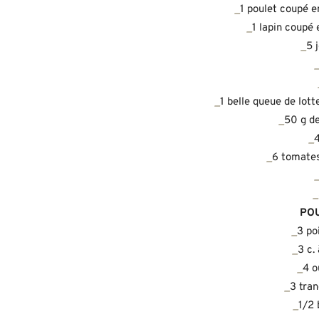
_
1 poulet coupé e
_
1 lapin coupé
_
5 
_
1 belle queue de lot
_
50 g de
_
4
_
6 tomates
_
POU
_
3 po
_
3 c. 
_
4 o
_
3 tran
_
1/2 