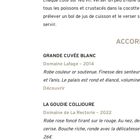
chaque côté sur feu vif. Verser un peu d’huile d
tous les poissons et crustacés dans la cocotte
prélever un bol de jus de cuisson et le verser 
servir.
ACCORD
GRANDE CUVÉE BLANC
Domaine Lafage – 2014
Robe couleur or soutenue. Finesse des senteurs
et l’anis. Le palais est rond et élancé, volumin
Découvrir
LA GOUDIE COLLIOURE
Domaine de La Rectorie – 2022
Robe rose foncé tirant sur le rouge. Au nez, d
cerise. Bouche riche, ronde avec la délicatesse 
26€