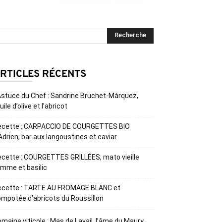
RTICLES RÉCENTS
Astuce du Chef : Sandrine Bruchet-Márquez,
huile d’olive et l’abricot
ecette : CARPACCIO DE COURGETTES BIO
Adrien, bar aux langoustines et caviar
cette : COURGETTES GRILLÉES, mato vieille
mme et basilic
ecette : TARTE AU FROMAGE BLANC et
mpotée d’abricots du Roussillon
maine viticole : Mas de Lavail, l’âme du Maury