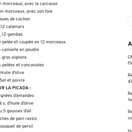
n morceaux, avec la carcasse
 en morceaux, avec son foie
joues de cochon
_
12 calamars
_
12 gambas
te pelée et coupée en 12 morceaux
A
 cannelle en poudre
L’
 gros oignons
l’
 pelées et concassées
_
Huile d’olive
R
Sel et poivre
d’
R LA PICADA :
Re
ignées d’amandes
to
à s. d’huile d’olive
u 5 gousses d’ail
R
co
ches de pain rassis
bouquet de persil
Do