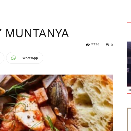
magazine
 Y MUNTANYA
2336
0
WhatsApp