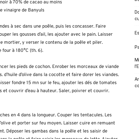
 noir à 70% de cacao au moins
 de vinaigre de Banyuls
Do
cu
ndes à sec dans une poêle, puis les concasser. Faire
Es
couper les gousses d’ail, les ajouter avec le pain. Laisser
e mortier, y verser le contenu de la poêle et piler.
Pa
 four à 180°C (th. 6).
Mi
incer les pieds de cochon. Enrober les morceaux de viande
l’
s. d’huile d’olive dans la cocotte et faire dorer les viandes.
Ar
aisser fondre 15 mn sur le feu, ajouter les dés de tomates
c
 et couvrir d’eau à hauteur. Saler, poivrer et couvrir.
oches en 4 dans la longueur. Couper les tentacules. Les
d’olive et porter sur feu moyen. Laisser cuire en remuant
nt. Déposer les gambas dans la poêle et les saisir de