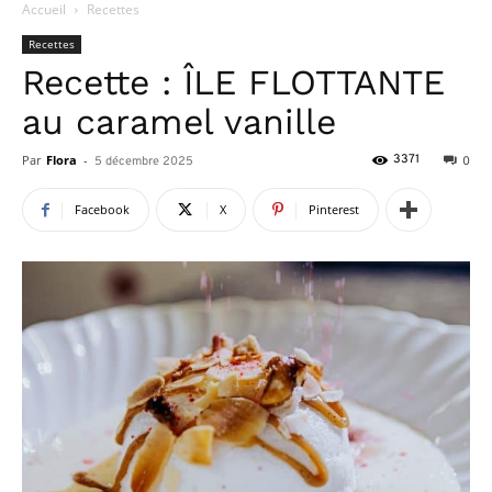
Accueil
Recettes
Recettes
Recette : ÎLE FLOTTANTE
au caramel vanille
Par
Flora
-
3371
5 décembre 2025
0
Facebook
X
Pinterest