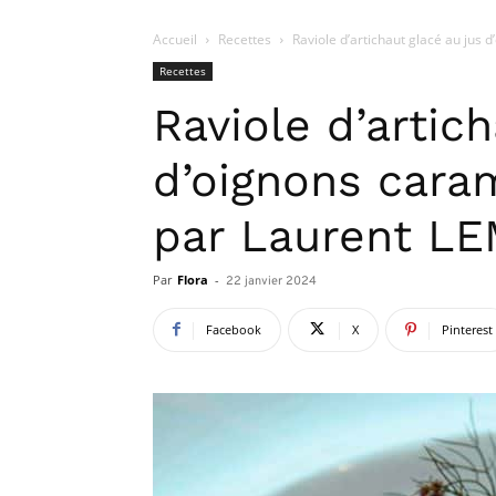
Accueil
Recettes
Raviole d’artichaut glacé au jus
Recettes
Raviole d’artic
d’oignons caram
par Laurent L
Par
Flora
-
22 janvier 2024
Facebook
X
Pinterest