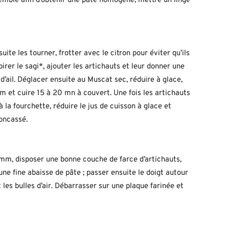
mble afin d’obtenir une pâte homogène, mettre un linge
uite les tourner, frotter avec le citron pour éviter qu’ils
irer le sagi*, ajouter les artichauts et leur donner une
 d’ail. Déglacer ensuite au Muscat sec, réduire à glace,
hym et cuire 15 à 20 mn à couvert. Une fois les artichauts
à la fourchette, réduire le jus de cuisson à glace et
concassé.
2 mm, disposer une bonne couche de farce d’artichauts,
ne fine abaisse de pâte ; passer ensuite le doigt autour
t les bulles d’air. Débarrasser sur une plaque farinée et