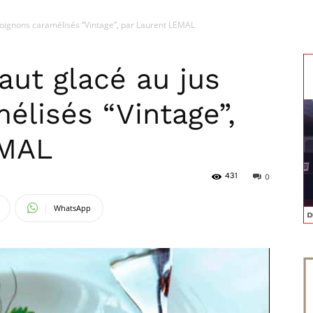
 d’oignons caramélisés “Vintage”, par Laurent LEMAL
magazine
haut glacé au jus
élisés “Vintage”,
EMAL
431
0
WhatsApp