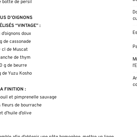
 botte de persil
Do
JUS D’OIGNONS
cu
LISÉS “VINTAGE” :
Es
g d’oignons doux
g de cassonade
Pa
 cl de Muscat
ranche de thym
Mi
0 g de beurre
l’
g de Yuzu Kosho
Ar
c
A FINITION :
nouil et pimprenelle sauvage
 fleurs de bourrache
let d’huile d’olive