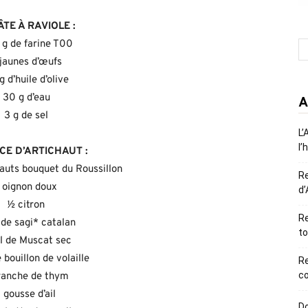
ÂTE À RAVIOLE :
g de farine T00
jaunes d’œufs
g d’huile d’olive
30 g d’eau
A
3 g de sel
L’
l’
CE D’ARTICHAUT :
hauts bouquet du Roussillon
R
 oignon doux
d’
½ citron
Re
 de sagi* catalan
to
l de Muscat sec
 bouillon de volaille
R
co
ranche de thym
1 gousse d’ail
Do