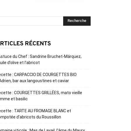
RTICLES RÉCENTS
Astuce du Chef : Sandrine Bruchet-Márquez,
huile d’olive et l’abricot
ecette : CARPACCIO DE COURGETTES BIO
Adrien, bar aux langoustines et caviar
cette : COURGETTES GRILLÉES, mato vieille
mme et basilic
ecette : TARTE AU FROMAGE BLANC et
mpotée d’abricots du Roussillon
maine viticole : Mas de Lavail, l’âme du Maury