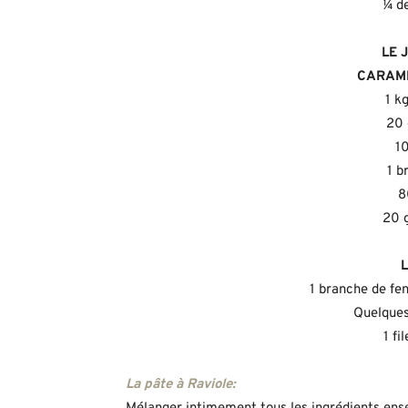
¼ de
LE 
CARAMÉ
1 k
20 
10
1 b
8
20 
L
1 branche de fe
Quelques
1 fi
La pâte à Raviole: