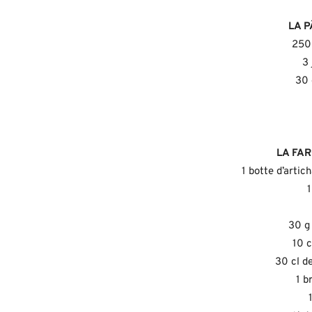
LA P
250 
3 
30 
LA FAR
1 botte d’artic
1
30 g
10 c
30 cl de
1 b