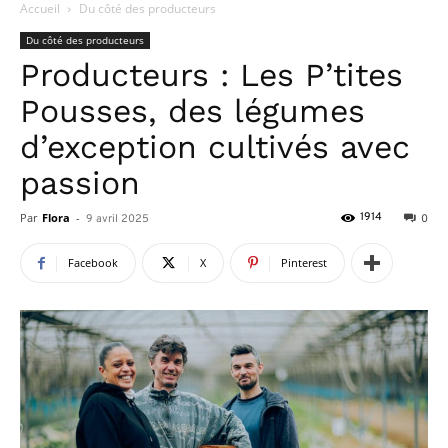
Accueil
Du côté des producteurs
Du côté des producteurs
Producteurs : Les P’tites
Pousses, des légumes
d’exception cultivés avec
passion
Par
Flora
-
1914
9 avril 2025
0
Facebook
X
Pinterest