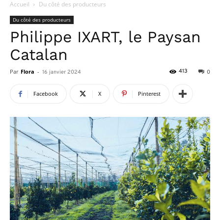
Accueil
Du côté des producteurs
Du côté des producteurs
Philippe IXART, le Paysan
Catalan
Par
Flora
-
413
16 janvier 2024
0
Facebook
X
Pinterest