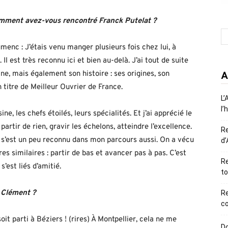
mment avez-vous rencontré Franck Putelat ?
enc : J’étais venu manger plusieurs fois chez lui, à
Il est très reconnu ici et bien au-delà. J’ai tout de suite
ne, mais également son histoire : ses origines, son
A
 titre de Meilleur Ouvrier de France.
L’
l’
ine, les chefs étoilés, leurs spécialités. Et j’ai apprécié le
partir de rien, gravir les échelons, atteindre l’excellence.
R
il s’est un peu reconnu dans mon parcours aussi. On a vécu
d’
res similaires : partir de bas et avancer pas à pas. C’est
Re
 s’est liés d’amitié.
to
r Clément ?
R
co
oit parti à Béziers ! (rires) À Montpellier, cela ne me
Do