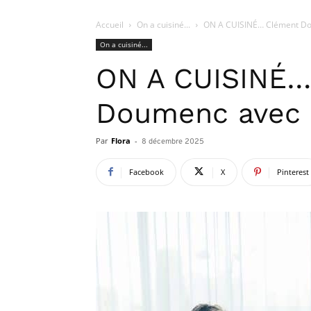
Accueil
On a cuisiné...
ON A CUISINÉ… Clément Do
On a cuisiné...
ON A CUISINÉ…
Doumenc avec 
Par
Flora
-
8 décembre 2025
Facebook
X
Pinterest