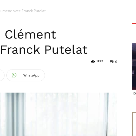
umenc avec Franck Putelat
magazine
 Clément
Franck Putelat
1133
0
WhatsApp