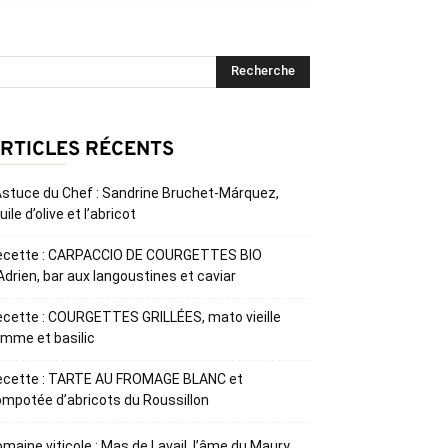
RTICLES RÉCENTS
Astuce du Chef : Sandrine Bruchet-Márquez,
huile d’olive et l’abricot
ecette : CARPACCIO DE COURGETTES BIO
Adrien, bar aux langoustines et caviar
cette : COURGETTES GRILLÉES, mato vieille
mme et basilic
ecette : TARTE AU FROMAGE BLANC et
mpotée d’abricots du Roussillon
maine viticole : Mas de Lavail, l’âme du Maury