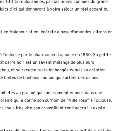
tés 100 % toulousaines, parfois moins connues du grand
duits d’ici qui donneront à votre séjour un réel accent du
 en fraîcheur et en légèreté à base d’amandes, citrons et
à Toulouse par le pharmacien Lajaunie en 1880. Sa petite
etit carré noir est un savant mélange de plusieurs
achou, et sa recette reste inchangée depuis sa création.
de boîtes de bonbons cachou qui sortent des usines.
uilletés au praliné qui sont souvent vendus dans une
foraine qui a donné son surnom de “Ville rose” à Toulouse.
t, mais très vite son croustillant rend accro ! Il existe