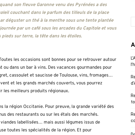
e, quand son fleuve Garonne venu des Pyrénées a des
oleil couchant dans le parfum des tilleuls de la place
par déguster un thé à la menthe sous une tente plantée
 journée par un café sous les arcades du Capitole et vous
 pieds sur terre, la tête dans les étoiles.
A
L’
r. Toutes les occasions sont bonnes pour se retrouver autour
l’
nt ou dans un bar à vins. Des vacances gourmandes pour
agret, cassoulet et saucisse de Toulouse, vins, fromages…
R
 vent et les grands marchés couverts, vous pourrez
d’
r les meilleurs produits régionaux.
Re
to
s la région Occitanie. Pour preuve, la grande variété des
nus des restaurants ou sur les étals des marchés.
R
co
 viandes labellisées… mais aussi légumes issus de
use toutes les spécialités de la région. Et pour
Do