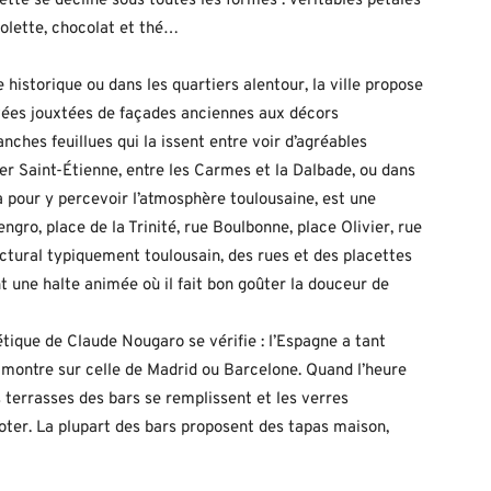
olette se décline sous toutes les formes : véritables pétales
iolette, chocolat et thé…
 historique ou dans les quartiers alentour, la ville propose
rvées jouxtées de façades anciennes aux décors
ches feuillues qui la issent entre voir d’agréables
ier Saint-Étienne, entre les Carmes et la Dalbade, ou dans
a pour y percevoir l’atmosphère toulousaine, est une
ngro, place de la Trinité, rue Boulbonne, place Olivier, rue
ectural typiquement toulousain, des rues et des placettes
t une halte animée où il fait bon goûter la douceur de
étique de Claude Nougaro se vérifie : l’Espagne a tant
sa montre sur celle de Madrid ou Barcelone. Quand l’heure
es terrasses des bars se remplissent et les verres
ter. La plupart des bars proposent des tapas maison,