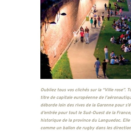
Oubliez tous vos clichés sur la “Ville rose”. 
titre de capitale européenne de l’aéronautiqu
déborde loin des rives de la Garonne pour s’
d’entrée pour tout le Sud-Ouest de la France,
historique de la province du Languedoc. Elle
comme un ballon de rugby dans les directions