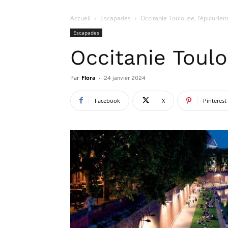
Accueil
Escapades
Occitanie Toulouse, l’épicurien
Escapades
Occitanie Toulo
Par
Flora
-
24 janvier 2024
Facebook
X
Pinterest