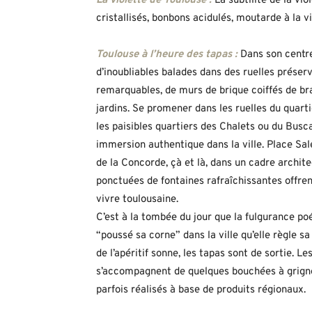
La violette de Toulouse :
La subtilité de la vi
cristallisés, bonbons acidulés, moutarde à la v
Toulouse à l’heure des tapas :
Dans son centre
d’inoubliables balades dans des ruelles prése
remarquables, de murs de brique coiffés de bran
jardins. Se promener dans les ruelles du quart
les paisibles quartiers des Chalets ou du Busc
immersion authentique dans la ville. Place Sale
de la Concorde, çà et là, dans un cadre archit
ponctuées de fontaines rafraîchissantes offren
vivre toulousaine.
C’est à la tombée du jour que la fulgurance po
“poussé sa corne” dans la ville qu’elle règle 
de l’apéritif sonne, les tapas sont de sortie. L
s’accompagnent de quelques bouchées à grigno
parfois réalisés à base de produits régionaux.