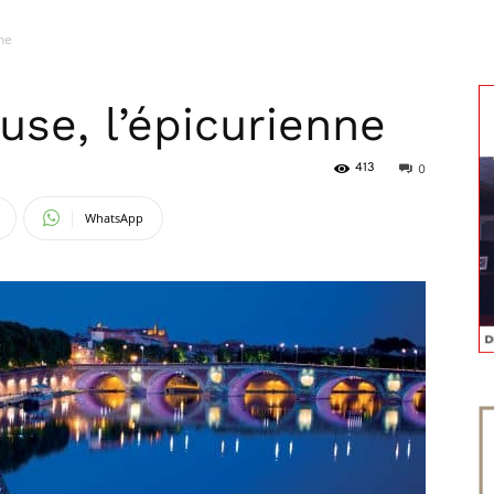
ne
magazine
use, l’épicurienne
413
0
WhatsApp