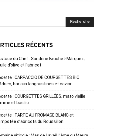
RTICLES RÉCENTS
Astuce du Chef : Sandrine Bruchet-Márquez,
huile d’olive et l’abricot
ecette : CARPACCIO DE COURGETTES BIO
Adrien, bar aux langoustines et caviar
cette : COURGETTES GRILLÉES, mato vieille
mme et basilic
ecette : TARTE AU FROMAGE BLANC et
mpotée d’abricots du Roussillon
maine viticole : Mas de Lavail, l’âme du Maury