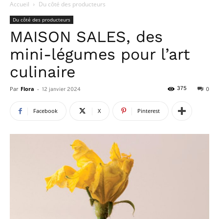
Accueil
Du côté des producteurs
Du côté des producteurs
MAISON SALES, des
mini-légumes pour l’art
culinaire
Par
Flora
-
375
12 janvier 2024
0
Facebook
X
Pinterest