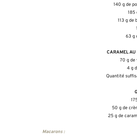
140 g de p
185 
113 g de 
63 g 
CARAMEL AU 
70 g de 
4 g 
Quantité suffi
175
50 g de cr
25 g de caram
Macarons :