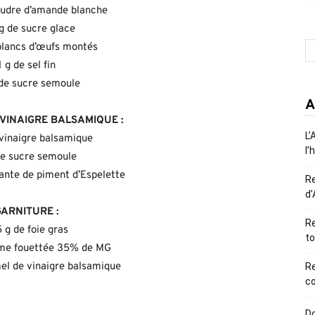
oudre d’amande blanche
g de sucre glace
blancs d’œufs montés
1 g de sel fin
de sucre semoule
A
VINAIGRE BALSAMIQUE :
L’
vinaigre balsamique
l’
de sucre semoule
sante de piment d’Espelette
R
d’
GARNITURE :
Re
 g de foie gras
to
ème fouettée 35% de MG
el de vinaigre balsamique
R
co
Do