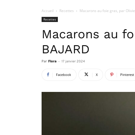
Accueil
Recettes
Macarons au foie gras, par Olivi
Recettes
Macarons au foi
BAJARD
Par
Flora
-
17 janvier 2024
Facebook
X
Pinterest