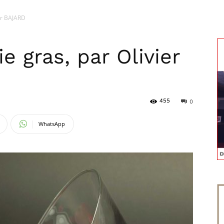
er BAJARD
magazine
e gras, par Olivier
455
0
WhatsApp