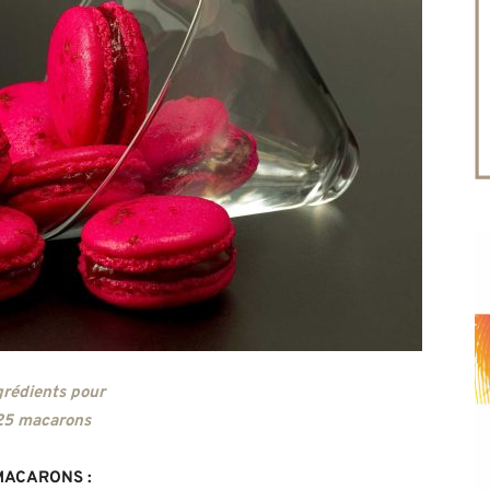
grédients pour
25 macarons
MACARONS :