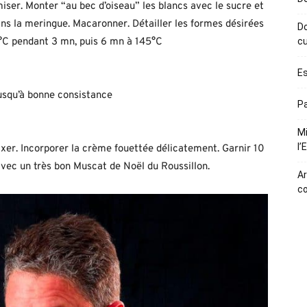
iser. Monter “au bec d’oiseau” les blancs avec le sucre et
ans la meringue. Macaronner. Détailler les formes désirées
Do
°C pendant 3 mn, puis 6 mn à 145°C
cu
Es
jusqu’à bonne consistance
Pa
Mi
l’
mixer. Incorporer la crème fouettée délicatement. Garnir 10
avec un très bon Muscat de Noël du Roussillon.
Ar
c