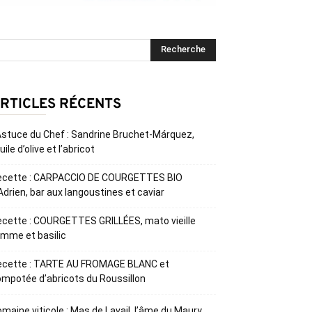
RTICLES RÉCENTS
Astuce du Chef : Sandrine Bruchet-Márquez,
huile d’olive et l’abricot
ecette : CARPACCIO DE COURGETTES BIO
Adrien, bar aux langoustines et caviar
cette : COURGETTES GRILLÉES, mato vieille
mme et basilic
ecette : TARTE AU FROMAGE BLANC et
mpotée d’abricots du Roussillon
maine viticole : Mas de Lavail, l’âme du Maury