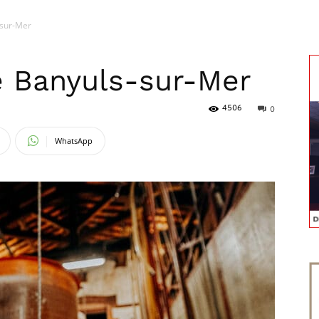
-sur-Mer
magazine
le Banyuls-sur-Mer
4506
0
WhatsApp