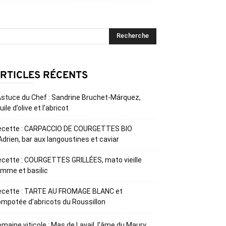
RTICLES RÉCENTS
Astuce du Chef : Sandrine Bruchet-Márquez,
huile d’olive et l’abricot
ecette : CARPACCIO DE COURGETTES BIO
Adrien, bar aux langoustines et caviar
cette : COURGETTES GRILLÉES, mato vieille
mme et basilic
ecette : TARTE AU FROMAGE BLANC et
mpotée d’abricots du Roussillon
maine viticole : Mas de Lavail, l’âme du Maury