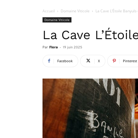
Accueil
Domaine Viticole
La Cave L’Étoile Banyuls
Domaine Viticole
La Cave L’Étoi
Par
Flora
-
19 juin 2025
Facebook
X
Pinterest