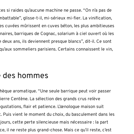
ntes si raides qu’aucune machine ne passe. “On n’a pas de
battable”, glisse-t-il, mi-sérieux mi-fier. La vinification,
unes cuvées mûrissent en cuves béton, les plus ambitieuses
naires, barriques de Cognac, solarium à ciel ouvert où les
 deux ans, ils deviennent presque blancs”, dit-il. Ce sont
squ’aux sommeliers parisiens. Certains connaissent le vin,
lle des hommes
othèque aromatique. “Une seule barrique peut voir passer
ierre Centène. La sélection des grands crus relève
égustations, flair et patience. L’œnologue maison suit
. Puis vient le moment du choix, du basculement dans les
ours, cette perte silencieuse mais nécessaire : la part
e, il ne reste plus grand-chose. Mais ce qu’il reste, c’est