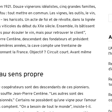
1921. Douze vignerons idéalistes, cinq grandes familles,
fou : tout mettre en commun. Les vignes, les outils, le vin,
 les haricots. Un acte de foi et de révolte, dans la lignée
viticoles du début du XXe siècle. Ensemble, ils bâtissent
 pour écouler le vin, mais pour retrouver le client”,
A
erre Centène, descendant des fondateurs et président
remières années, la cave compte une trentaine de
L’
lonnant la France. Objectif ? Circuit court. Avant même
l’
R
d’
 au sens propre
Re
to
0 coopérateurs sont des descendants de ces pionniers.
, souffle Jean-Pierre Centène. “Les autres sont des
R
ssionnés.” Certains ne possèdent qu’une vigne pour l’amour
co
s comptent. “On a besoin de tout le monde”, insiste-t-il.
Do