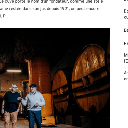
que cuve porte le nom d’un fondateur, comme une stèle
aine restée dans son jus depuis 1921, on peut encore
Do
. Pi.
cu
Es
Pa
Mi
l’
Ar
c