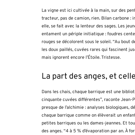
La vigne est ici cultivée à la main, sur des pe
tracteur, pas de camion, rien. Bilan carbone : im
elle, se fait avec la lenteur des sages. Les je
entament un périple initiatique : foudres cente
rouges se décolorent sous le soleil. “Au bout de
les doux paillés, cuvées rares qui fascinent ju
mais ignorent encore l’Étoile. Tristesse.
La part des anges, et ce
Dans les chais, chaque barrique est une bibli
cinquante cuvées différentes”, raconte Jean-P
presque de l’alchimie : analyses biologiques, d
chaque barrique comme on élèverait un enfant
petites barriques ou les dames-jeannes. Et touj
des anges. “4 à 5 % d’évaporation par an. À forc