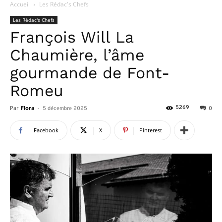
Accueil
Les Rédac's Chefs
Les Rédac's Chefs
François Will La
Chaumière, l’âme
gourmande de Font-
Romeu
Par
Flora
-
5269
5 décembre 2025
0
Facebook
X
Pinterest