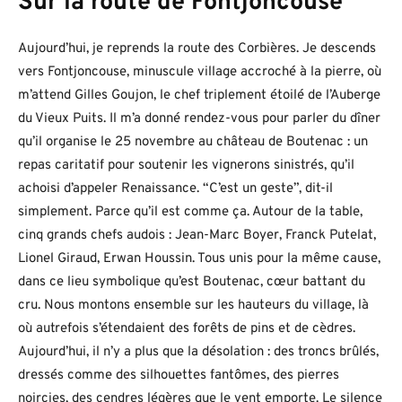
Sur la route de Fontjoncouse
Aujourd’hui, je reprends la route des Corbières. Je descends
vers Fontjoncouse, minuscule village accroché à la pierre, où
m’attend Gilles Goujon, le chef triplement étoilé de l’Auberge
du Vieux Puits. Il m’a donné rendez-vous pour parler du dîner
qu’il organise le 25 novembre au château de Boutenac : un
repas caritatif pour soutenir les vignerons sinistrés, qu’il
achoisi d’appeler Renaissance. “C’est un geste”, dit-il
simplement. Parce qu’il est comme ça. Autour de la table,
cinq grands chefs audois : Jean-Marc Boyer, Franck Putelat,
Lionel Giraud, Erwan Houssin. Tous unis pour la même cause,
dans ce lieu symbolique qu’est Boutenac, cœur battant du
cru. Nous montons ensemble sur les hauteurs du village, là
où autrefois s’étendaient des forêts de pins et de cèdres.
Aujourd’hui, il n’y a plus que la désolation : des troncs brûlés,
dressés comme des silhouettes fantômes, des pierres
noircies, des cendres légères que le vent emporte. Le silence