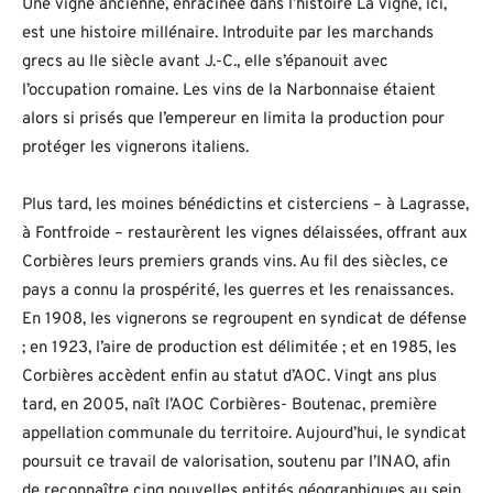
Une vigne ancienne, enracinée dans l’histoire La vigne, ici,
est une histoire millénaire. Introduite par les marchands
grecs au IIe siècle avant J.-C., elle s’épanouit avec
l’occupation romaine. Les vins de la Narbonnaise étaient
alors si prisés que l’empereur en limita la production pour
protéger les vignerons italiens.
Plus tard, les moines bénédictins et cisterciens – à Lagrasse,
à Fontfroide – restaurèrent les vignes délaissées, offrant aux
Corbières leurs premiers grands vins. Au fil des siècles, ce
pays a connu la prospérité, les guerres et les renaissances.
En 1908, les vignerons se regroupent en syndicat de défense
; en 1923, l’aire de production est délimitée ; et en 1985, les
Corbières accèdent enfin au statut d’AOC. Vingt ans plus
tard, en 2005, naît l’AOC Corbières- Boutenac, première
appellation communale du territoire. Aujourd’hui, le syndicat
poursuit ce travail de valorisation, soutenu par l’INAO, afin
de reconnaître cinq nouvelles entités géographiques au sein