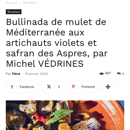
Accueil
Recettes
Recettes
Bullinada de mulet de
Méditerranée aux
artichauts violets et
safran des Aspres, par
Michel VÉDRINES
Par
Flora
-
407
19 janvier 2024
0
Facebook
X
Pinterest