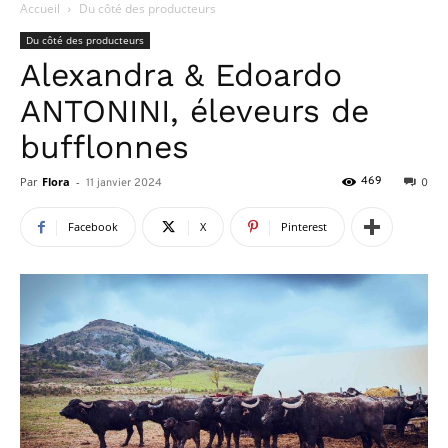
Accueil
Du côté des producteurs
Du côté des producteurs
Alexandra & Edoardo
ANTONINI, éleveurs de
bufflonnes
Par
Flora
-
469
11 janvier 2024
0
Facebook
X
Pinterest